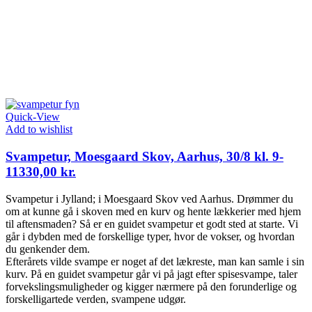
Quick-View
Add to wishlist
Svampetur, Moesgaard Skov, Aarhus, 30/8 kl. 9-
11
330,00
kr.
Svampetur i Jylland; i Moesgaard Skov ved Aarhus. Drømmer du
om at kunne gå i skoven med en kurv og hente lækkerier med hjem
til aftensmaden? Så er en guidet svampetur et godt sted at starte. Vi
går i dybden med de forskellige typer, hvor de vokser, og hvordan
du genkender dem.
Efterårets vilde svampe er noget af det lækreste, man kan samle i sin
kurv. På en guidet svampetur går vi på jagt efter spisesvampe, taler
forvekslingsmuligheder og kigger nærmere på den forunderlige og
forskelligartede verden, svampene udgør.