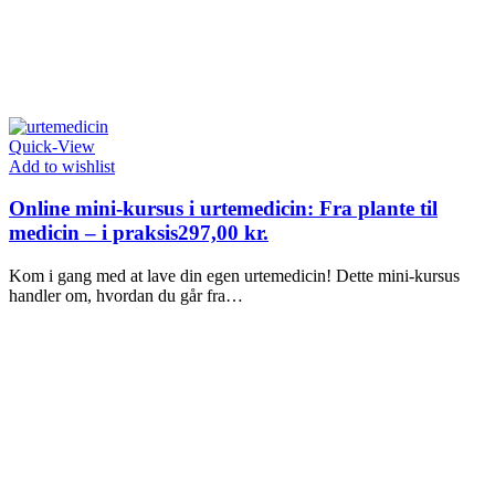
Quick-View
Add to wishlist
Online mini-kursus i urtemedicin: Fra plante til
medicin – i praksis
297,00
kr.
Kom i gang med at lave din egen urtemedicin! Dette mini-kursus
handler om, hvordan du går fra…