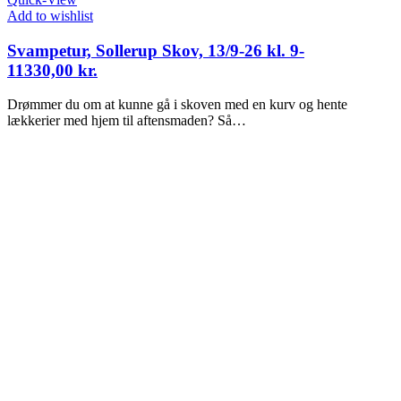
Add to wishlist
Svampetur, Sollerup Skov, 13/9-26 kl. 9-
11
330,00
kr.
Drømmer du om at kunne gå i skoven med en kurv og hente
lækkerier med hjem til aftensmaden? Så…