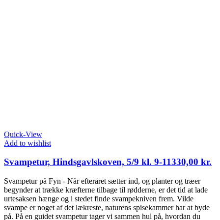
Quick-View
Add to wishlist
Svampetur, Hindsgavlskoven, 5/9 kl. 9-11
330,00
kr.
Svampetur på Fyn - Når efteråret sætter ind, og planter og træer
begynder at trække kræfterne tilbage til rødderne, er det tid at lade
urtesaksen hænge og i stedet finde svampekniven frem. Vilde
svampe er noget af det lækreste, naturens spisekammer har at byde
på. På en guidet svampetur tager vi sammen hul på, hvordan du