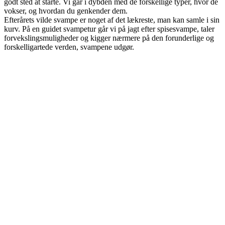
godt sted at starte. Vi går i dybden med de forskellige typer, hvor de
vokser, og hvordan du genkender dem.
Efterårets vilde svampe er noget af det lækreste, man kan samle i sin
kurv. På en guidet svampetur går vi på jagt efter spisesvampe, taler
forvekslingsmuligheder og kigger nærmere på den forunderlige og
forskelligartede verden, svampene udgør.