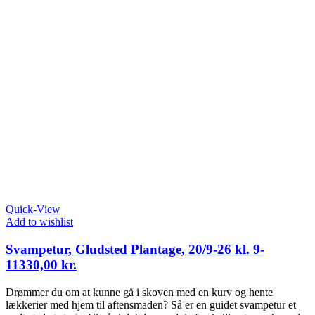
Quick-View
Add to wishlist
Svampetur, Gludsted Plantage, 20/9-26 kl. 9-
11
330,00
kr.
Drømmer du om at kunne gå i skoven med en kurv og hente
lækkerier med hjem til aftensmaden? Så er en guidet svampetur et