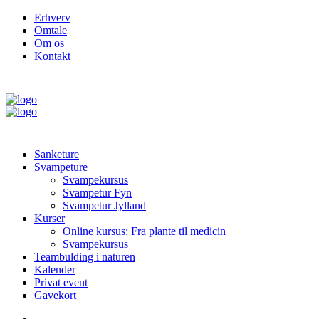
Erhverv
Omtale
Om os
Kontakt
Sanketure
Svampeture
Svampekursus
Svampetur Fyn
Svampetur Jylland
Kurser
Online kursus: Fra plante til medicin
Svampekursus
Teambulding i naturen
Kalender
Privat event
Gavekort