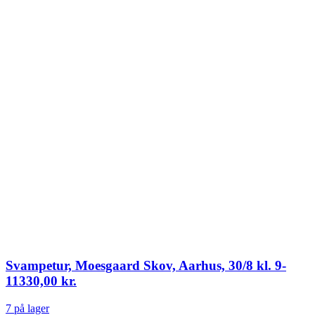
Svampetur, Moesgaard Skov, Aarhus, 30/8 kl. 9-
11
330,00
kr.
7 på lager