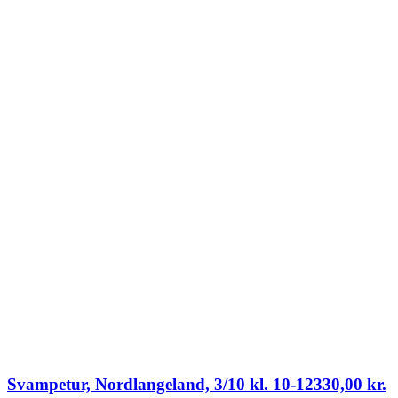
Svampetur, Nordlangeland, 3/10 kl. 10-12
330,00
kr.