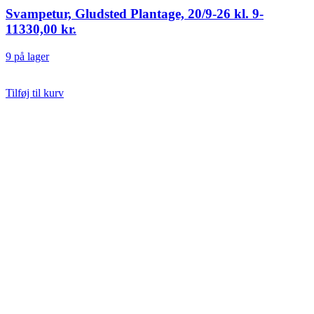
Svampetur, Gludsted Plantage, 20/9-26 kl. 9-
11
330,00
kr.
9 på lager
Tilføj til kurv