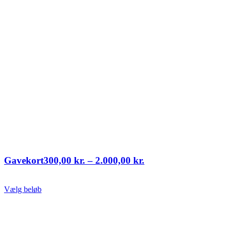
Prisinterval:
Gavekort
300,00
kr.
–
2.000,00
kr.
300,00 kr.
til
Dette
Vælg beløb
2.000,00 kr.
vare
har
flere
varianter.