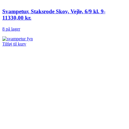
Svampetur, Staksrode Skov, Vejle, 6/9 kl. 9-
11
330,00
kr.
8 på lager
Tilføj til kurv