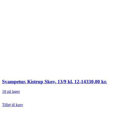
Svampetur, Kistrup Skov, 13/9 kl. 12-14
330,00
kr.
18 på lager
Tilføj til kurv