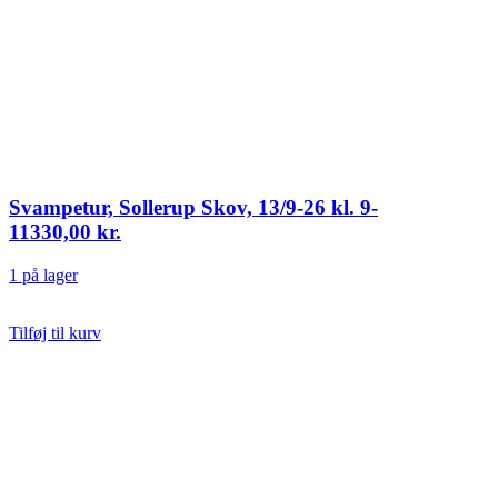
Svampetur, Sollerup Skov, 13/9-26 kl. 9-
11
330,00
kr.
1 på lager
Tilføj til kurv