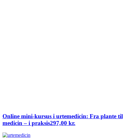
Online mini-kursus i urtemedicin: Fra plante til
medicin – i praksis
297,00
kr.