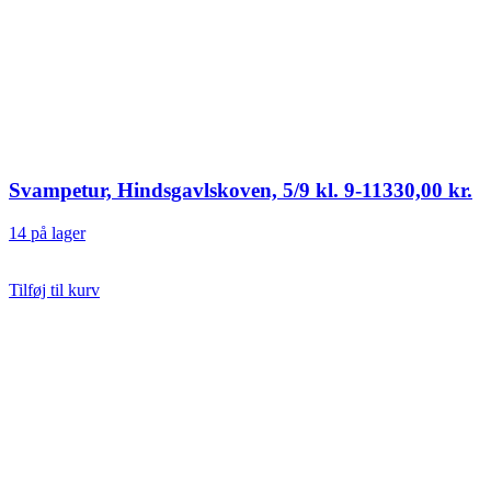
Svampetur, Hindsgavlskoven, 5/9 kl. 9-11
330,00
kr.
14 på lager
Tilføj til kurv