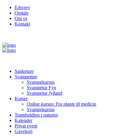
Erhverv
Omtale
Om os
Kontakt
Sanketure
Svampeture
Svampekursus
Svampetur Fyn
Svampetur Jylland
Kurser
Online kursus: Fra plante til medicin
Svampekursus
Teambulding i naturen
Kalender
Privat event
Gavekort