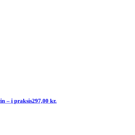
in – i praksis
297,00
kr.