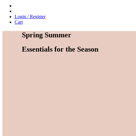
Login / Register
Cart
Spring
Summer
Essentials
for
the
Season