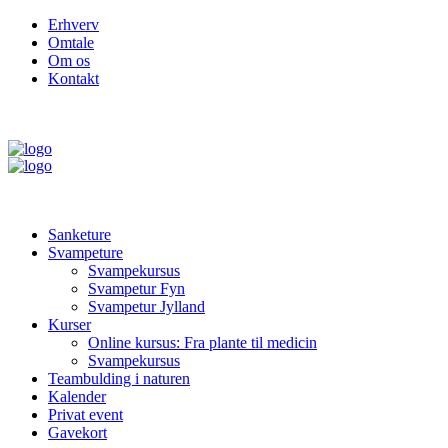
Erhverv
Omtale
Om os
Kontakt
Sanketure
Svampeture
Svampekursus
Svampetur Fyn
Svampetur Jylland
Kurser
Online kursus: Fra plante til medicin
Svampekursus
Teambulding i naturen
Kalender
Privat event
Gavekort